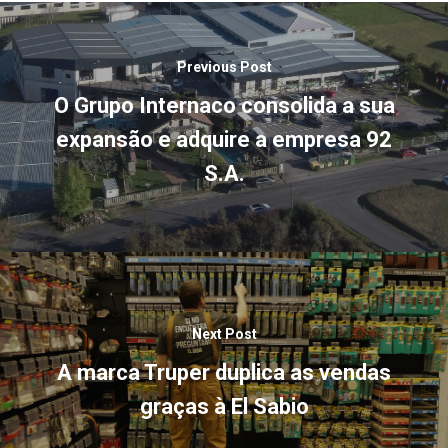
Previous Post
O Grupo Internaco consolida a sua
expansão e adquire a empresa 92
S.A.
Next Post
A marca Truper duplica as vendas
graças à El Sabio