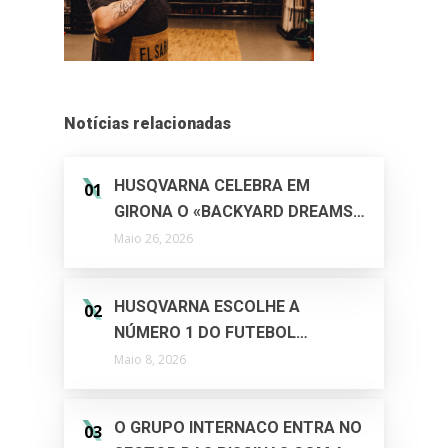
Notícias relacionadas
HUSQVARNA CELEBRA EM
01
GIRONA O «BACKYARD DREAMS
EVENT – P10 LAUNCH EVENT»,
Maio 26, 2026
UM ENCONTRO EUROPEU QUE
UNE INOVAÇÃO, DESPORTO E
HUSQVARNA ESCOLHE A
02
ESTILO DE VIDA
NÚMERO 1 DO FUTEBOL
MUNDIAL, AITANA BONMATÍ,
Maio 8, 2026
COMO NOVA EMBAIXADORA DA
MARCA
O GRUPO INTERNACO ENTRA NO
03