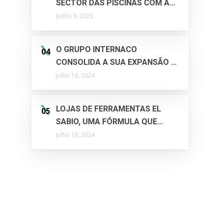
SECTOR DAS PISCINAS COM A
AQUISIÇÃO DA TPS E A CRIAÇÃO
Junho 9, 2025
DA IPMAX.
O GRUPO INTERNACO
04
CONSOLIDA A SUA EXPANSÃO E
ADQUIRE A EMPRESA 92 S.A.
Julho 16, 2024
LOJAS DE FERRAMENTAS EL
05
SABIO, UMA FÓRMULA QUE
FUNCIONA
Julho 16, 2024