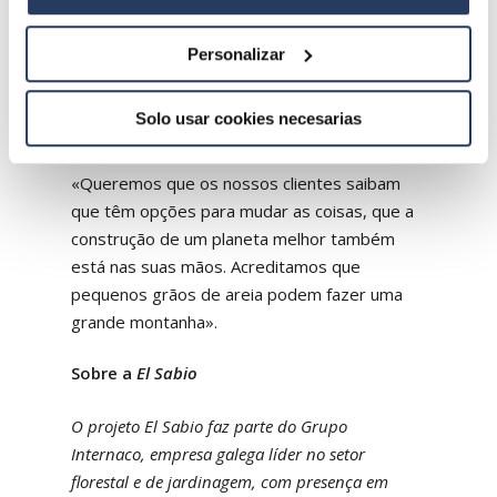
através da informação e divulgação dos
benefícios de materiais e utilizações
Personalizar
eficientes, tanto nas lojas como através de
outros meios de comunicação, como as redes
Solo usar cookies necesarias
sociais.
«Queremos que os nossos clientes saibam
que têm opções para mudar as coisas, que a
construção de um planeta melhor também
está nas suas mãos. Acreditamos que
pequenos grãos de areia podem fazer uma
grande montanha».
Sobre a
El Sabio
O projeto El Sabio faz parte do Grupo
Internaco, empresa galega líder no setor
florestal e de jardinagem, com presença em