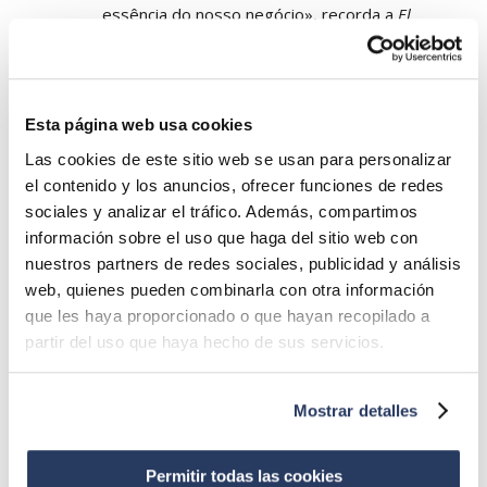
essência do nosso negócio», recorda a
El
Sabio
.
Formação para os “sábios”
Esta página web usa cookies
No entanto, a implementação das medidas da
Las cookies de este sitio web se usan para personalizar
Agenda para 2025 implica a adesão e o
el contenido y los anuncios, ofrecer funciones de redes
compromisso sólido de todos os que fazem
sociales y analizar el tráfico. Además, compartimos
parte da marca. Por esta razão, o Manifesto
información sobre el uso que haga del sitio web con
de Compromisso com a Sustentabilidade
nuestros partners de redes sociales, publicidad y análisis
atribui grande importância ao fator humano.
web, quienes pueden combinarla con otra información
«É fundamental promover o conhecimento
que les haya proporcionado o que hayan recopilado a
dos “sábios” quanto às técnicas de utilização e
partir del uso que haya hecho de sus servicios.
de trabalho com produtos com um impacto
positivo no consumo de água e energia»,
Mostrar detalles
explica a marca, lembrando que esta é a
melhor maneira de influenciar os clientes. É
Permitir todas las cookies
possível alterar os hábitos de consumo