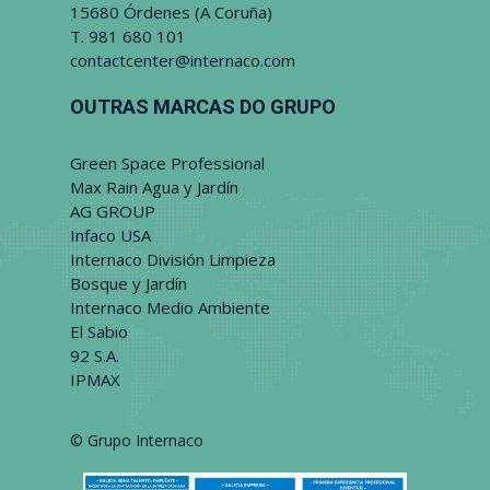
15680 Órdenes (A Coruña)
T.
981 680 101
contactcenter@internaco.com
OUTRAS MARCAS DO GRUPO
Green Space Professional
Max Rain Agua y Jardín
AG GROUP
Infaco USA
Internaco División Limpieza
Bosque y Jardín
Internaco Medio Ambiente
El Sabio
92 S.A.
IPMAX
© Grupo Internaco