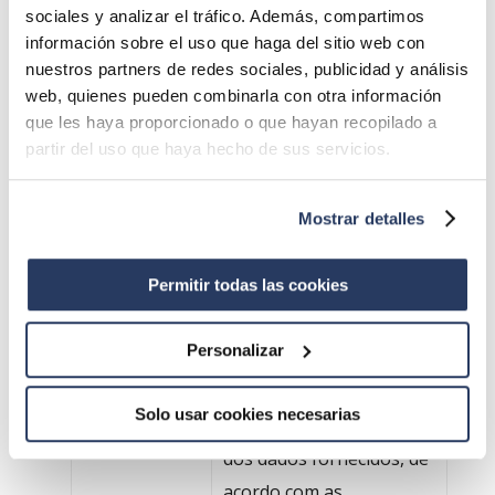
Destinatários
Para quais destinatários
sociales y analizar el tráfico. Además, compartimos
seus dados serão
información sobre el uso que haga del sitio web con
comunicados?
nuestros partners de redes sociales, publicidad y análisis
web, quienes pueden combinarla con otra información
INTERNACO S.A.
transfere
que les haya proporcionado o que hayan recopilado a
dados para empresas do
partir del uso que haya hecho de sus servicios.
GRUPO INTERNACO e
administrações públicas às
quais estão vinculados por
Mostrar detalles
lei.
Permitir todas las cookies
Direitos
O usuário pode exercer
sempre os direitos de
Personalizar
acesso, retificação,
supressão, limitação,
Solo usar cookies necesarias
oposição e portabilidade
dos dados fornecidos, de
acordo com as