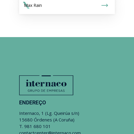
Max Rain
ENDEREÇO
Internaco, 1 (Lg. Queirúa s/n)
15680 Órdenes (A Coruña)
T.
981 680 101
contactcenter@internaco.com