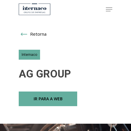
Retorna
Hit enter to search or ESC to close
Internaco
AG GROUP
IR PARA A WEB