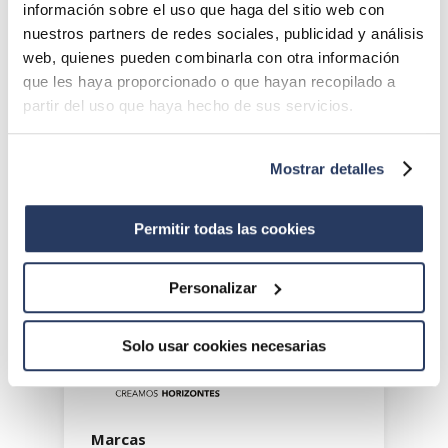
información sobre el uso que haga del sitio web con
meio ambiente são pilares fundamentais da
nuestros partners de redes sociales, publicidad y análisis
estratégia do grupo. Foi em resultado desta
web, quienes pueden combinarla con otra información
aposta na incorporação das novas tecnologias
que les haya proporcionado o que hayan recopilado a
e da transformação digital que nasceu, em
partir del uso que haya hecho de sus servicios.
2021, a subsidiária INNOVATION: uma linha
de trabalho especializada na comercialização
de equipamentos que apresentam soluções
Mostrar detalles
de transformação através da automatização,
da digitalização e da robotização do setor,
Permitir todas las cookies
com ênfase na consecução de uma agricultura
mais sustentável.
Personalizar
Solo usar cookies necesarias
Marcas