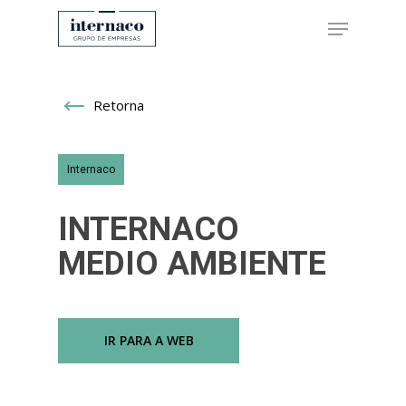
Retorna
Hit enter to search or ESC to close
Internaco
INTERNACO
MEDIO AMBIENTE
IR PARA A WEB