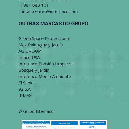
T.
981 680 101
contactcenter@internaco.com
OUTRAS MARCAS DO GRUPO
Green Space Professional
Max Rain Agua y Jardín
AG GROUP
Infaco USA
Internaco División Limpieza
Bosque y Jardín
Internaco Medio Ambiente
El Sabio
92 S.A.
IPMAX
© Grupo Internaco