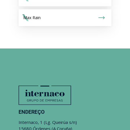
Max Rain
ENDEREÇO
Internaco, 1 (Lg. Queirúa s/n)
15680 Órdenes (A Coruña)