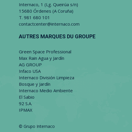
Internaco, 1 (Lg. Queirúa s/n)
15680 Órdenes (A Coruña)
T.
981 680 101
contactcenter@internaco.com
AUTRES MARQUES DU GROUPE
Green Space Professional
Max Rain Agua y Jardín
AG GROUP
Infaco USA
Internaco División Limpieza
Bosque y Jardín
Internaco Medio Ambiente
El Sabio
92 S.A.
IPMAX
© Grupo Internaco