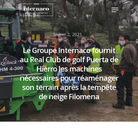
février 2, 2021
Hit enter to search or ESC to close
Le Groupe Internaco fournit
au Real Club de golf Puerta de
Hierro les machines
nécessaires pour réaménager
son terrain après la tempête
de neige Filomena