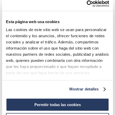
Actualités liées
EL SABIO POURSUIT SON
01
Esta página web usa cookies
EXPANSION ET SON
Las cookies de este sitio web se usan para personalizar
ENGAGEMENT EN FAVEUR DE LA
novembre 7, 2023
el contenido y los anuncios, ofrecer funciones de redes
QUINCAILLERIE DE PROXIMITÉ
sociales y analizar el tráfico. Además, compartimos
AVEC 30 NOUVEAUX PROJETS
información sobre el uso que haga del sitio web con
EL SABIO RENFORCE SON
02
DEPUIS LE DÉBUT DE L’ANNÉE
nuestros partners de redes sociales, publicidad y análisis
ENGAGEMENT EN FAVEUR DE LA
web, quienes pueden combinarla con otra información
PLANÈTE : SES NOUVEAUX
août 9, 2023
que les haya proporcionado o que hayan recopilado a
MAGASINS SERONT
partir del uso que haya hecho de sus servicios.
PRINCIPALEMENT COMPOSÉS DE
LE GROUPE INTERNACO
03
MATÉRIAUX DURABLES
POURSUIT SON EXPANSION
Mostrar detalles
DANS LA PÉNINSULE IBÉRIQUE EN
août 9, 2023
ACQUÉRANT LA MAJORITÉ DES
Permitir todas las cookies
PARTS DE L’ENTREPRISE
LE S.D CLUB ÓRDENES DISPOSE
04
PORTUGAISE MAUNÇA