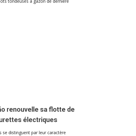
obots tondeuses à gazon de dernière
ão renouvelle sa flotte de
urettes électriques
 se distinguent par leur caractère