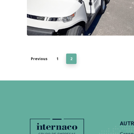
Previous
1
2
AUTR
Green